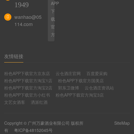
APP
1949
下
wanhao@0523-
载
114.com
官
方
友情链接
粉色APP下载官方京东店
云仓酒庄官网
百度爱采购
粉色APP下载官方淘宝1店
粉色APP下载官方国美店
粉色APP下载官方淘宝2店
郭东卫微博
云仓酒庄资讯站
粉色APP下载官方小红书
粉色APP下载官方淘宝3店
文艺女酒客
洒派红酒
Copyright © 广州万豪酒业有限公司 版权所
SiteMap
有
粤ICP备48152045号