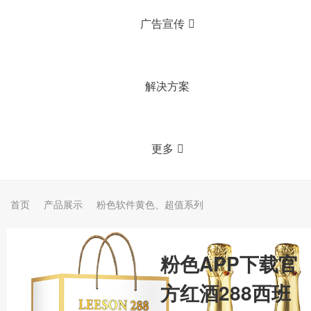
广告宣传
解决方案
更多
首页
产品展示
粉色软件黄色、超值系列
粉色APP下载官
方红酒288西班