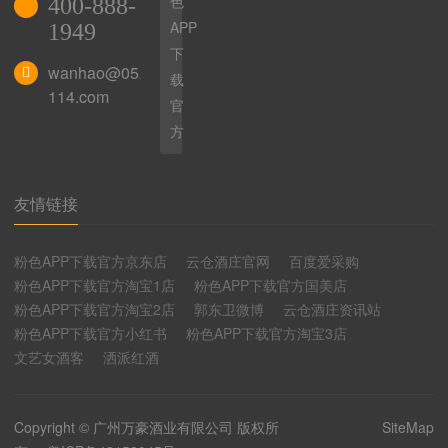
色
400-888-
APP
1949
下
wanhao@0523-
载
114.com
官
方
友情链接
粉色APP下载官方京东店
云仓酒庄官网
百度爱采购
粉色APP下载官方淘宝1店
粉色APP下载官方国美店
粉色APP下载官方淘宝2店
郭东卫微博
云仓酒庄资讯站
粉色APP下载官方小红书
粉色APP下载官方淘宝3店
文艺女酒客
洒派红酒
Copyright © 广州万豪酒业有限公司 版权所
SiteMap