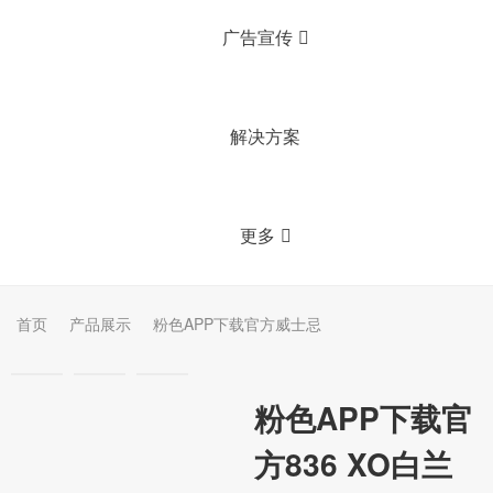
广告宣传
解决方案
更多
首页
产品展示
粉色APP下载官方威士忌
粉色APP下载官
方836 XO白兰