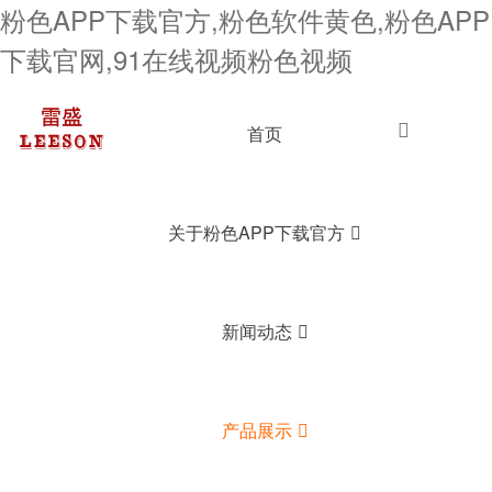
粉色APP下载官方,粉色软件黄色,粉色APP
下载官网,91在线视频粉色视频
首页
关于粉色APP下载官方
新闻动态
产品展示