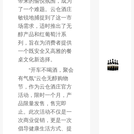
带来的愉悦氛围，成为
美
了一个难题。云仓酒庄
娜
干
敏锐地捕捉到了这一市
红
场需求，适时推出了无
葡
醇产品和红葡萄汁系
萄
列，旨在为消费者提供
酒
一个既安全又高雅的餐
粉
桌文化新选择。
色
“开车不喝酒，聚会
AP
有气氛”云仓无醇购物
下
节，作为云仓酒庄官方
载
官
活动，限时一个月，产
方
品限量发售，售完即
699
止。此次活动不仅是一
法
次商业促销，更是一次
国
倡导健康生活方式、提
AO