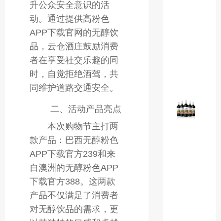
升公众安全意识的活
产
区
动。通过提供高粉色
干
APP下载官网的无醇饮
红
品，云仓酒庄鼓励消费
葡
者在享受社交乐趣的同
萄
时，自觉拒绝酒驾，共
酒
同维护道路交通安全。
粉
二、活动产品亮点
色
AP
本次购物节主打两
下
款产品：巴西无醇粉色
载
APP下载官方239和来
官
自澳洲的无醇粉色APP
方
616
下载官方388。这两款
智
产品不仅满足了消费者
利
对无醇饮品的需求，更
珍