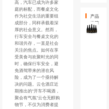
高，汽车已成为许多家
庭的标配，而餐桌文化
产品
作为社交生活的重要组
推荐
成部分，同样承载着深
粉
厚的社会意义。然而，
色
AP
行车安全与餐桌文化的
下
和谐共存，一直是社会
载
关注的焦点。如何在享
官
受美食与欢聚时光的同
方
时，确保行车安全，避
939
法
免酒驾带来的潜在风
国
险，成为了一个亟待解
特
决的问题。云仓酒庄近
级
期推出的“开车不喝酒，
波
聚会有气氛”云仓无醇购
尔
物节，不仅为消费者提
多