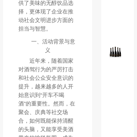
干
供了美味的无醇饮品选
红
择，更体现了企业在推
葡
动社会文明进步方面的
萄
担当与智慧。
酒
一、活动背景与意
粉
义
色
AP
近年来，随着国家
下
对酒驾行为的严厉打击
载
和社会公众安全意识的
官
提升，越来越多的人开
方
始意识到“开车不喝
717
智
酒”的重要性。然而，在
利
聚会、庆典等社交场
特
合，如何既能保持清醒
级
的头脑，又能享受美酒
佳