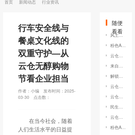
首页
新闻动态
行业资讯
随便
行车安全线与
看看
风土是如何影响葡萄酒的？
餐桌文化线的
粉色APP下载官方红酒与思皓新能源汽车销售服务（广东）有限公司战略签约在广州举行
双重守护—从
云仓酒庄：洒派红酒的革新之路
云仓无醇购物
来自云仓酒庄品牌粉色APP下载官方红酒分享为什么高海拔的酒价格更高？
节看企业担当
解锁葡萄酒世界的低调标兵--西班牙
云仓酒庄豪迈白酒普及宣扬中国白酒的酿酒过程
作者：小编
发布时间：2025-
云仓酒庄的品牌定位之旅：策略、实践与评估
03-30
点击数：
民生证券夏国军调研粉色APP下载官方红酒运营方云仓酒庄
云仓酒庄代表随团出访参加海南自由贸易港越南推介会
在当今社会，随着
粉色APP下载官方红酒分享为什么说“发酵”是葡萄酒的核心？
人们生活水平的日益提