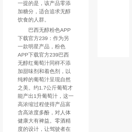
一提的是，该产品零添
智
加糖分，适合追求无醇
利
干
饮食的人群。
红
巴西无醇粉色APP
葡
下载官方239：作为另
萄
一款明星产品，粉色
酒
APP下载官方239巴西
无醇红葡萄汁同样不添
加甜味剂和着色剂，以
纯粹的葡萄汁呈现自然
之美。约1.7公斤葡萄才
能产出1升葡萄汁，这一
高浓缩过程使得产品富
含高浓度多酚，对人体
健康大有裨益。零酒精
度的设计，让驾驶者在