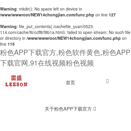
Warning
: mkdir(): No space left on device in
/www/wwwroot/NEW14chongjian.com/func.php
on line
127
Warning
: file_put_contents(./cachefile_yuan/0523-
114.com/cache/f6/ccff8/f8b1a.html): failed to open stream: No such file
or directory in
/www/wwwroot/NEW14chongjian.com/func.php
on
line
115
粉色APP下载官方,粉色软件黄色,粉色APP
下载官网,91在线视频粉色视频
首页
关于粉色APP下载官方