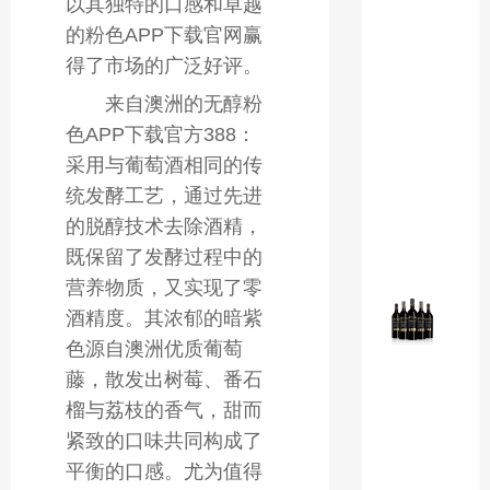
以其独特的口感和卓越
藏
的粉色APP下载官网赢
马
得了市场的广泛好评。
尔
贝
来自澳洲的无醇粉
克
色APP下载官方388：
干
采用与葡萄酒相同的传
红
统发酵工艺，通过先进
葡
萄
的脱醇技术去除酒精，
酒
既保留了发酵过程中的
营养物质，又实现了零
粉
酒精度。其浓郁的暗紫
色
色源自澳洲优质葡萄
AP
下
藤，散发出树莓、番石
载
榴与荔枝的香气，甜而
官
紧致的口味共同构成了
方
平衡的口感。尤为值得
188