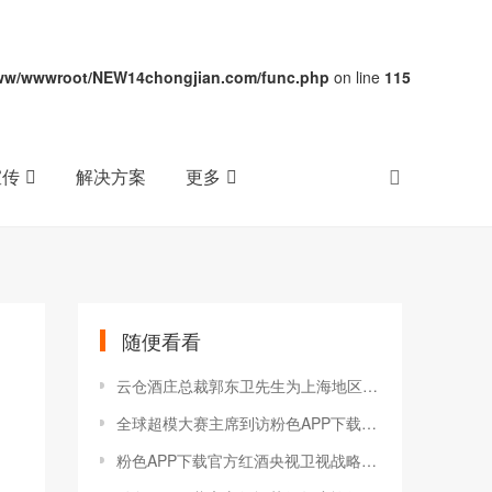
ww/wwwroot/NEW14chongjian.com/func.php
on line
115
宣传
解决方案
更多
随便看看
云仓酒庄总裁郭东卫先生为上海地区核心负责人做培训会
全球超模大赛主席到访粉色APP下载官方红酒洽谈深度合作
粉色APP下载官方红酒央视卫视战略签约仪式在广州举行