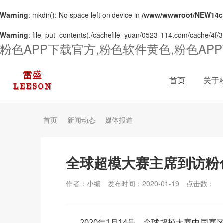
Warning
: mkdir(): No space left on device in
/www/wwwroot/NEW14ch
Warning
: file_put_contents(./cachefile_yuan/0523-114.com/cache/4f/33
粉色APP下载官方,粉色软件黄色,粉色AP
首页
关于
首页
新闻动态
媒体报道
全球超模大赛主席到访粉
作者：小编
发布时间：2020-01-19
点击数：
2020年1月14号，全球超模大赛中国