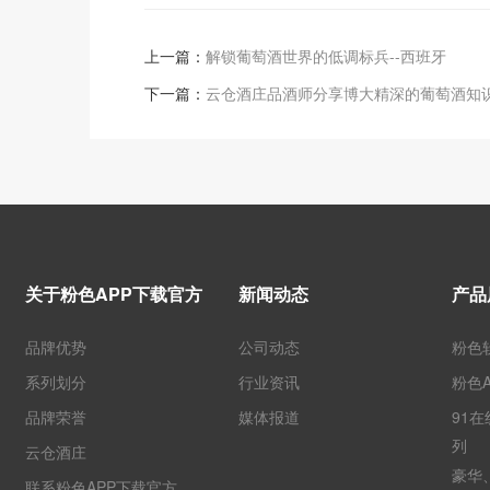
上一篇：
解锁葡萄酒世界的低调标兵--西班牙
下一篇：
云仓酒庄品酒师分享博大精深的葡萄酒知
关于粉色APP下载官方
新闻动态
产品
品牌优势
公司动态
粉色
系列划分
行业资讯
粉色
品牌荣誉
媒体报道
91
列
云仓酒庄
豪华
联系粉色APP下载官方