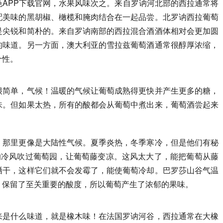
APP下载官网，水果风味次之。来自罗讷河北部的西拉通常将
配美味的黑胡椒、橄榄和腌肉结合在一起品尝。北罗讷西拉葡萄
是尖锐和简朴的。来自罗讷南部的西拉混合酒酒体相对会更加圆
的味道。另一方面，澳大利亚的雪拉兹葡萄酒通常很醇厚浓缩，
个性。
很简单，气候！温暖的气候让葡萄成熟得更快并产生更多的糖，
味。但如果太热，所有的酸都会从葡萄中煮出来，葡萄酒尝起来
，那里更像是大陆性气候。夏季炎热，冬季寒冷，但是他们有秘
的冷风吹过葡萄园，让葡萄藤变凉。这风太大了，能把葡萄从藤
晒干，这样它们就不会发霉了，能使葡萄冷却。巴罗莎山谷气温
，保留了至关重要的酸度，所以葡萄产生了浓郁的果味。
来是什么味道，就是橡木味！在法国罗讷河谷，西拉通常在大橡