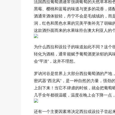
法国西拉葡萄酒通常强调葡萄的天然草本粉色
黑莓、樱桃和蓝莓的味道与更多的花香，搭
酒通常酒体较轻，丹宁不会是毛绒绒的，而
润，红色和黑色水果的完美平衡补充了胡椒
这款酒扑面而来的水果味符合澳大利亚人的
为什么西拉和设拉子的味道如此不同？这个
转化为酒精，通常能赋予葡萄酒更浓郁的风
会“平淡”，这并不理想。
罗讷河谷是世界上大部分西拉葡萄酒的产地
密武器“西北风”，是一种自然的力量，强劲
上刮下来！当它不肆虐的时候，就会把葡萄
几乎全年都很温暖，温度在晚上会下降一点
还有一个主要因素将决定西拉或设拉子尝起