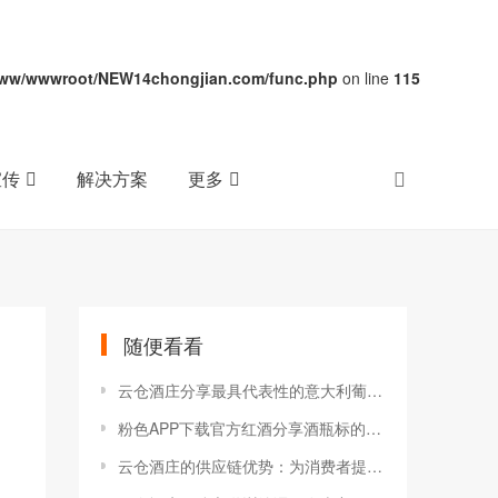
ww/wwwroot/NEW14chongjian.com/func.php
on line
115
宣传
解决方案
更多
随便看看
云仓酒庄分享最具代表性的意大利葡萄酒之一：阿马罗内
粉色APP下载官方红酒分享酒瓶标的计量单位ml和cl的区别
云仓酒庄的供应链优势：为消费者提供卓越体验