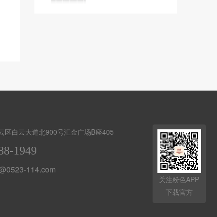
云区白云大道北900号汇金广场B座405
88-1949
@0523-114.com
关注粉色APP
下载官方