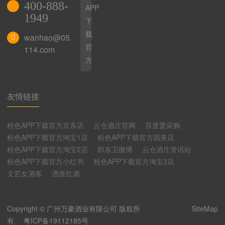
400-888-
APP
1949
下
载
wanhao@0523-
官
114.com
方
友情链接
粉色APP下载官方京东店
云仓酒庄官网
百度爱采购
粉色APP下载官方淘宝1店
粉色APP下载官方国美店
粉色APP下载官方淘宝2店
郭东卫微博
云仓酒庄资讯站
粉色APP下载官方小红书
粉色APP下载官方淘宝3店
文艺女酒客
洒派红酒
Copyright © 广州万豪酒业有限公司 版权所
SiteMap
有
粤ICP备19112185号