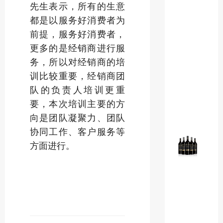
先生表示，所有的生意
藏
都是以服务好消费者为
马
尔
前提，服务好消费者，
贝
更多的是经销商进行服
克
务，所以对经销商的培
干
训比较重要，经销商团
红
队的负责人培训更重
葡
要，本次培训主要的方
萄
酒
向是团队凝聚力、团队
协同工作、客户服务等
粉
方面进行。
色
AP
下
载
官
方
188