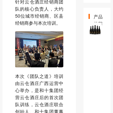
针对云仓酒庄经销商团
队的核心负责人，大约
50位城市经销商、区县
产品
经销商参与本次培训。
推荐
粉
色
AP
下
载
官
方
939
法
本次《团队之道》培训
国
由云仓酒庄广西运营中
特
心举办，是和十集团经
级
营云仓酒庄后的首次团
波
尔
队训练，云仓酒庄联合
多
创始人、和十集团董事